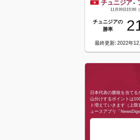
チュニジア
-
11月30日15:00
（
2
チュニジアの
勝率
最終更新: 2022年12
日本代表の勝敗を当てる
山分けするポイントは10
ト増えていきます（上限1
ュースアプリ「NewsDi