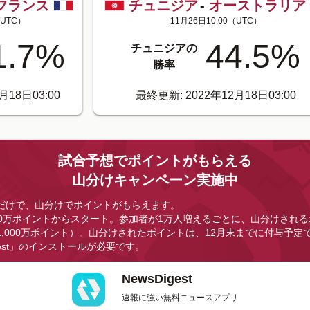
フランス
チュニジア
-
オーストラリア
UTC）
11月26日10:00
（UTC）
1.7
%
44.5
%
チュニジアの
勝率
月18日03:00
最終更新: 2022年12月18日03:00
試合予想でポイントがもらえる
山分けキャンペーン実施中
だけで、山分けでポイントがもらえます。
0万ポイントからスタート。参加者が1万人増えるごとに、山分けされる
,000万ポイント）。山分けされたポイントは、12月末までに付与予定
gest」のインストールが必要です。
NewsDigest
速報に強い無料ニュースアプリ