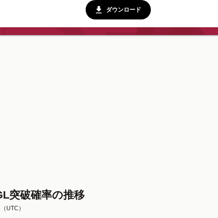
ダウンロード
GL突破確率の推移
5
（UTC）