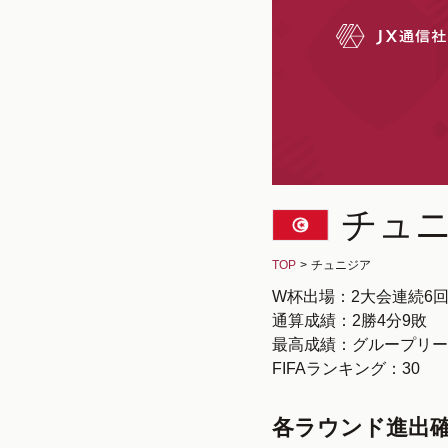
チュ
TOP
>
チュニジア
W杯出場：2大会連続6
通算成績：2勝4分9敗
最高成績：グループリー
FIFAランキング：30
各ラウンド進出