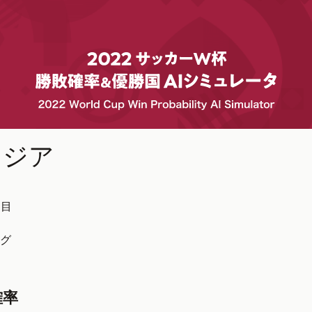
ニジア
回目
グ
確率