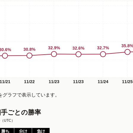
35.8
32.9
%
32.7
%
32.6
%
30.8
%
30.6
%
11/21
11/22
11/23
11/23
11/24
11/25
をグラフで表示しています。
相手ごとの勝率
0
（UTC）
勝ち
分け
負け