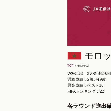
モロ
TOP
>
モロッコ
W杯出場：2大会連続6
通算成績：2勝5分9敗
最高成績：ベスト16
FIFAランキング：22
各ラウンド進出