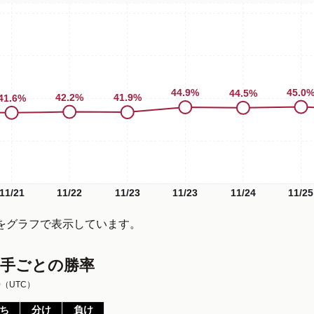
45.0
44.9
%
44.5
%
42.2
%
41.9
%
41.6
%
11/21
11/22
11/23
11/23
11/24
11/25
をグラフで表示しています。
相手ごとの勝率
0
（UTC）
ち
分け
負け