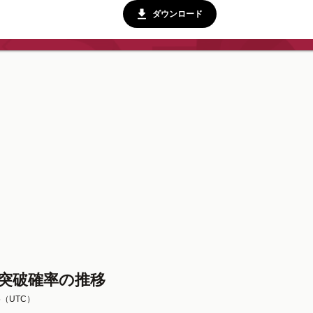
ダウンロード
L突破確率の推移
5
（UTC）