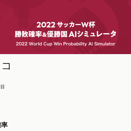
ッコ
回目
確率