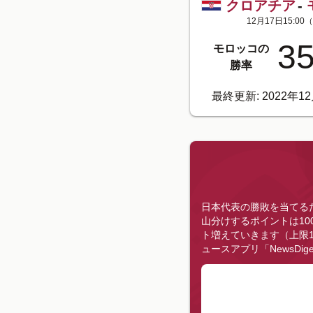
クロアチア
-
12月17日15:00
（
35
モロッコの
勝率
最終更新: 2022年12
日本代表の勝敗を当てる
山分けするポイントは10
ト増えていきます（上限1
ュースアプリ「NewsDi