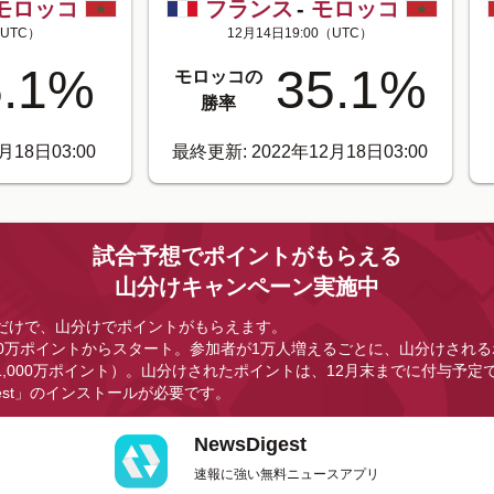
モロッコ
フランス
-
モロッコ
UTC）
12月14日19:00
（UTC）
.1
%
35.1
%
モロッコの
勝率
月18日03:00
最終更新: 2022年12月18日03:00
試合予想でポイントがもらえる
山分けキャンペーン実施中
だけで、山分けでポイントがもらえます。
0万ポイントからスタート。参加者が1万人増えるごとに、山分けされる
,000万ポイント）。山分けされたポイントは、12月末までに付与予定
gest」のインストールが必要です。
NewsDigest
速報に強い無料ニュースアプリ