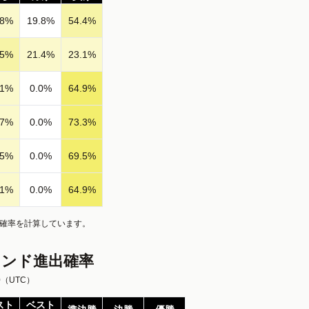
8
%
19.8
%
54.4
%
5
%
21.4
%
23.1
%
1
%
0.0
%
64.9
%
7
%
0.0
%
73.3
%
5
%
0.0
%
69.5
%
1
%
0.0
%
64.9
%
、確率を計算しています。
ウンド進出確率
0
（UTC）
スト
ベスト