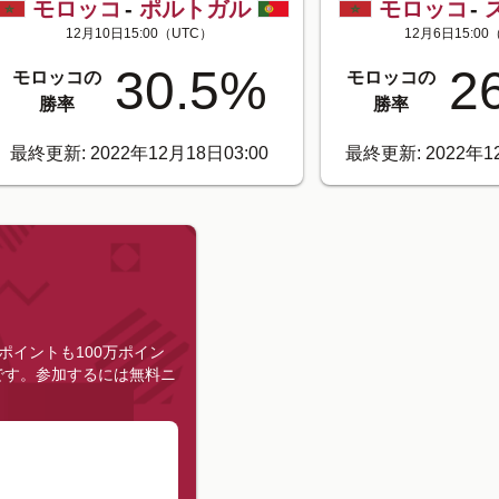
モロッコ
-
ポルトガル
モロッコ
-
12月10日15:00
（UTC）
12月6日15:00
30.5
%
2
モロッコの
モロッコの
勝率
勝率
最終更新: 2022年12月18日03:00
最終更新: 2022年12
ポイントも100万ポイン
です。
参加するには無料ニ