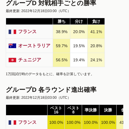
グループD 対戦相手ごとの勝率
最終更新: 2022年12月18日03:00
（UTC）
勝ち
分け
負け
フランス
38.9
%
20.0
%
41.1
%
オーストラリア
59.7
%
19.5
%
20.8
%
チュニジア
56.5
%
19.4
%
24.1
%
1万回試行時のデータをもとに、確率を計算しています。
グループD 各ラウンド進出確率
最終更新: 2022年12月18日03:00
（UTC）
ベスト
ベスト
準決勝
決勝
優
16
8
フランス
100.0
%
100.0
%
100.0
%
100.0
%
41.8