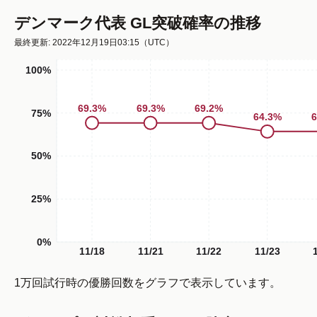
デンマーク代表 GL突破確率の推移
最終更新: 2022年12月19日03:15
（UTC）
100%
69.3
%
69.3
%
69.2
%
75%
6
64.3
%
50%
25%
0%
11/18
11/21
11/22
11/23
1万回試行時の優勝回数をグラフで表示しています。