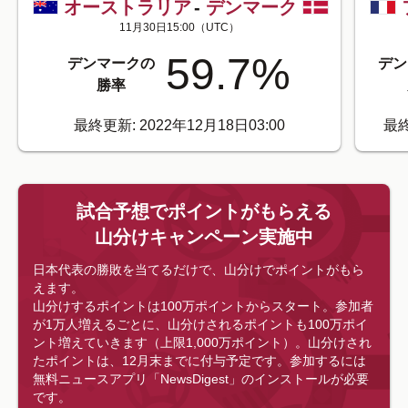
オーストラリア
-
デンマーク
11月30日15:00
（UTC）
59.7
%
デンマークの
デン
勝率
最終更新: 2022年12月18日03:00
最終
試合予想でポイントがもらえる
山分けキャンペーン実施中
日本代表の勝敗を当てるだけで、山分けでポイントがもら
えます。
山分けするポイントは100万ポイントからスタート。参加者
が1万人増えるごとに、山分けされるポイントも100万ポイ
ント増えていきます（上限1,000万ポイント）。山分けされ
たポイントは、12月末までに付与予定です。
参加するには
無料ニュースアプリ「NewsDigest」のインストールが必要
です。