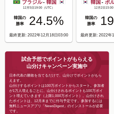
ブラジル
-
韓国
韓国
-
ポ
12月5日19:00
（UTC）
12月2日15:00
24.5
%
19
韓国の
韓国の
勝率
勝率
最終更新: 2022年12月18日03:00
最終更新: 2022年1
試合予想でポイントがもらえる
山分けキャンペーン実施中
日本代表の勝敗を当てるだけで、山分けでポイントがもら
えます。
山分けするポイントは100万ポイントからスタート。参加者
が1万人増えるごとに、山分けされるポイントも100万ポイ
ント増えていきます（上限1,000万ポイント）。山分けされ
たポイントは、12月末までに付与予定です。
参加するには
無料ニュースアプリ「NewsDigest」のインストールが必要
です。