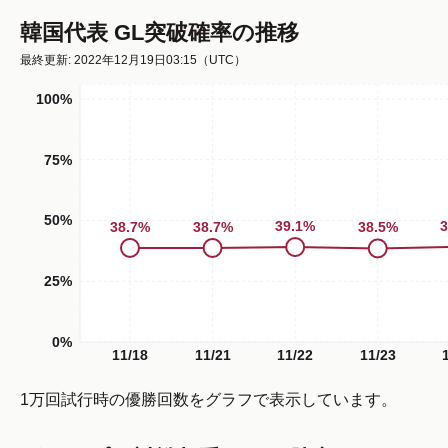
韓国代表 GL突破確率の推移
最終更新: 2022年12月19日03:15
（UTC）
100%
75%
50%
3
39.1
%
38.7
%
38.7
%
38.5
%
25%
0%
11/18
11/21
11/22
11/23
1万回試行時の優勝回数をグラフで表示しています。