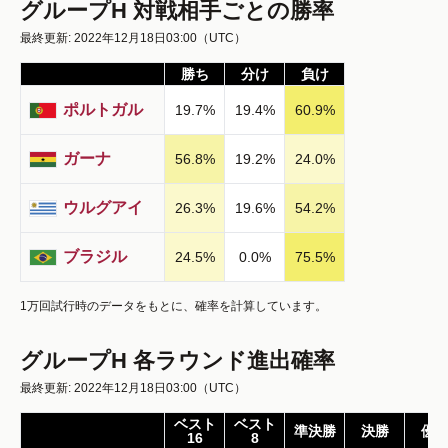
グループH 対戦相手ごとの勝率
最終更新: 2022年12月18日03:00
（UTC）
勝ち
分け
負け
ポルトガル
19.7
%
19.4
%
60.9
%
ガーナ
56.8
%
19.2
%
24.0
%
ウルグアイ
26.3
%
19.6
%
54.2
%
ブラジル
24.5
%
0.0
%
75.5
%
1万回試行時のデータをもとに、確率を計算しています。
グループH 各ラウンド進出確率
最終更新: 2022年12月18日03:00
（UTC）
ベスト
ベスト
準決勝
決勝
優
16
8