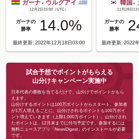
ガーナ
-
ウルグアイ
韓国
-
12月2日15:00
（UTC）
11月28日13:
14.0
%
2
ガーナの
ガーナの
勝率
勝率
最終更新: 2022年12月18日03:00
最終更新: 2022年
試合予想でポイントがもらえる
山分けキャンペーン実施中
日本代表の勝敗を当てるだけで、山分けでポイントがもら
えます。
山分けするポイントは100万ポイントからスタート。参加者
が1万人増えるごとに、山分けされるポイントも100万ポイ
ント増えていきます（上限1,000万ポイント）。山分けされ
たポイントは、12月末までに付与予定です。
参加するには
無料ニュースアプリ「NewsDigest」のインストールが必要
です。