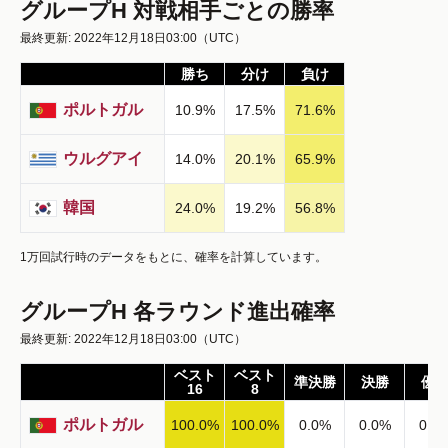
グループH 対戦相手ごとの勝率
最終更新: 2022年12月18日03:00
（UTC）
勝ち
分け
負け
ポルトガル
10.9
%
17.5
%
71.6
%
ウルグアイ
14.0
%
20.1
%
65.9
%
韓国
24.0
%
19.2
%
56.8
%
1万回試行時のデータをもとに、確率を計算しています。
グループH 各ラウンド進出確率
最終更新: 2022年12月18日03:00
（UTC）
ベスト
ベスト
準決勝
決勝
優
16
8
ポルトガル
100.0
%
100.0
%
0.0
%
0.0
%
0.0