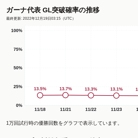
ガーナ代表 GL突破確率の推移
最終更新: 2022年12月19日03:15
（UTC）
100%
75%
50%
25%
13.7
%
13.5
%
13.3
%
13.1
%
1
0%
11/18
11/21
11/22
11/23
1万回試行時の優勝回数をグラフで表示しています。